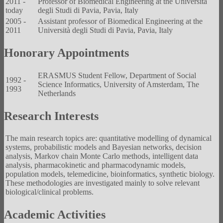
2011 -
Professor of Biomedical Engineering at the Università
today
degli Studi di Pavia, Pavia, Italy
2005 -
Assistant professor of Biomedical Engineering at the
2011
Università degli Studi di Pavia, Pavia, Italy
Honorary Appointments
ERASMUS Student Fellow, Department of Social
1992 -
Science Informatics, University of Amsterdam, The
1993
Netherlands
Research Interests
The main research topics are: quantitative modelling of dynamical
systems, probabilistic models and Bayesian networks, decision
analysis, Markov chain Monte Carlo methods, intelligent data
analysis, pharmacokinetic and pharmacodynamic models,
population models, telemedicine, bioinformatics, synthetic biology.
These methodologies are investigated mainly to solve relevant
biological/clinical problems.
Academic Activities