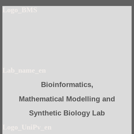
Logo_BMS
Lab_name_en
Bioinformatics,
Mathematical Modelling and
Synthetic Biology Lab
Logo_UniPv_en