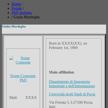
Home
/
People
/
PhD students
/
Giulia Mordeglia
Giulia Mordeglia
Born in XXXX(XX), on
February 1st, 1969
Main affiliation
Nome Cognome,
PhD
Dipartimento di Ingegneria
Industriale e dell'Informazione
Università degli Studi di Pavia
Mail:
XXXX
Via Ferrata 5, I-27100 Pavia,
Italy