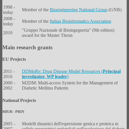
1998 -
Member of the
Bioengineering National Group
(GNB)
today
2008 -
Member of the
Italian Bioinformatics Association
today
"Gruppo Nazionale di Bioingegneria" (9th edition)
2010
award for the Master Thesis
Main research grants
EU Projects
2011 -
DDMoRe
: Drug Disease Model Resources (
Principal
2016
investigator, WP leader
)
2000 -
M2DM: Multi-access System for the Management of
2002
Diabetic Mellitus Patients
National Projects
MIUR - PRIN
2005 -
Modelli dinamici dell'espressione genica e proteica in
2007
cellule progenitrici endoteliali nell'evoluzione del diabete